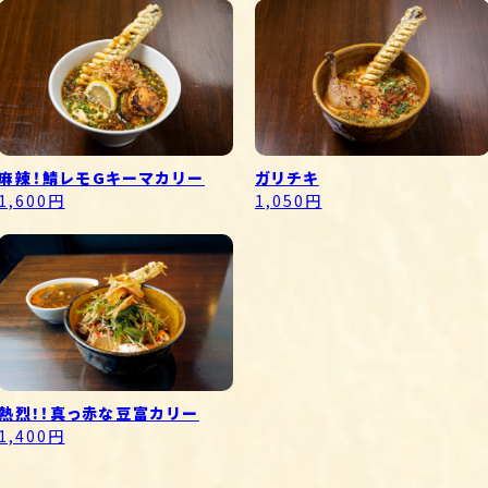
麻辣！鯖レモGキーマカリー
ガリチキ
1,600円
1,050円
熱烈!！真っ赤な豆富カリー
1,400円