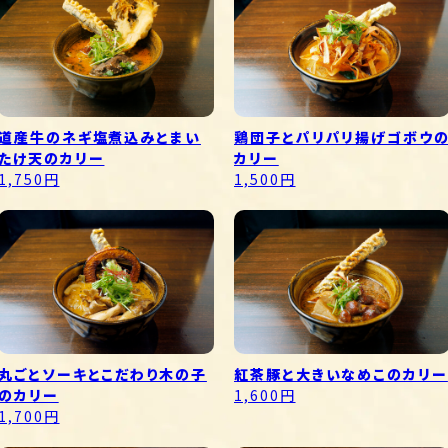
道産牛のネギ塩煮込みとまい
鶏団子とパリパリ揚げゴボウ
たけ天のカリー
カリー
1,750円
1,500円
丸ごとソーキとこだわり木の子
紅茶豚と大きいなめこのカリー
のカリー
1,600円
1,700円